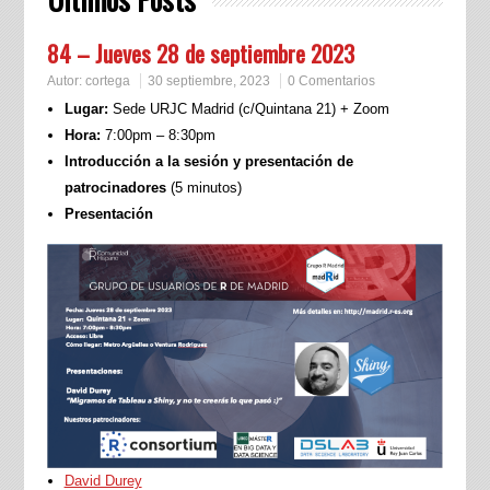
84 – Jueves 28 de septiembre 2023
Autor:
cortega
30 septiembre, 2023
0 Comentarios
Lugar:
Sede URJC Madrid (c/Quintana 21) + Zoom
Hora:
7:00pm – 8:30pm
Introducción a la sesión y presentación de
patrocinadores
(5 minutos)
Presentación
David Durey