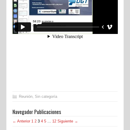
Reunión
,
Sin categoría
Navegador Publicaciones
← Anterior
1
2
3
4
5
…
12
Siguiente →