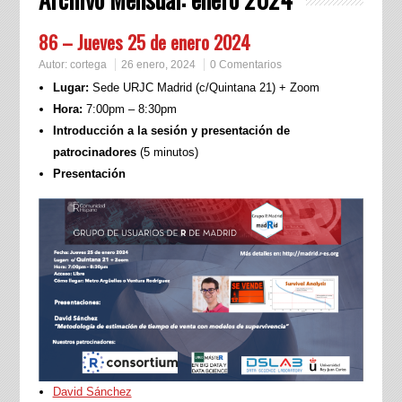
86 – Jueves 25 de enero 2024
Autor:
cortega
26 enero, 2024
0 Comentarios
Lugar:
Sede URJC Madrid (c/Quintana 21) + Zoom
Hora:
7:00pm – 8:30pm
Introducción a la sesión y presentación de
patrocinadores
(5 minutos)
Presentación
David Sánchez