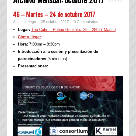
46 – Martes – 24 de octubre 2017
Autor:
cortega
25 octubre, 2017
0 Comentarios
Lugar:
The Cube – Rufino González 25 – 28037 Madrid
Cómo llegar
Hora:
7:00pm – 8:30pm
Introducción a la sesión y presentación de
patrocinadores
(5 minutos)
Presentaciones: