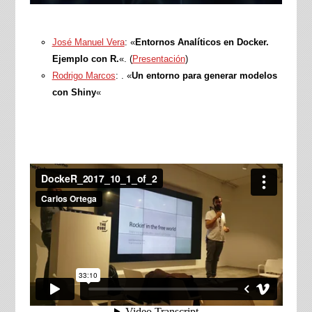
José Manuel Vera
: «
Entornos Analíticos en Docker.
Ejemplo con R.
«. (
Presentación
)
Rodrigo Marcos
: . «
Un entorno para generar modelos
con Shiny
«