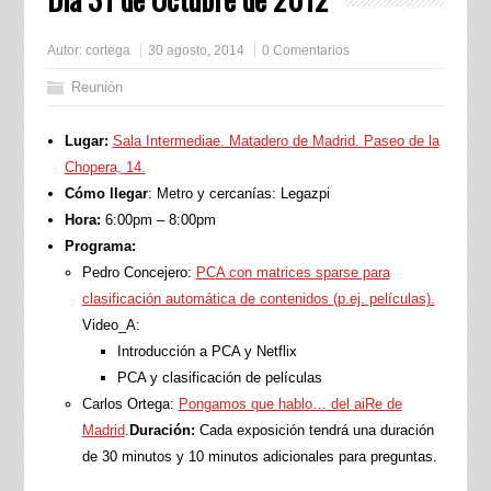
Autor:
cortega
30 agosto, 2014
0 Comentarios
Reunión
Lugar:
Sala Intermediae. Matadero de Madrid. Paseo de la
Chopera, 14.
Cómo llegar
: Metro y cercanías: Legazpi
Hora:
6:00pm – 8:00pm
Programa:
Pedro Concejero:
PCA con matrices sparse para
clasificación automática de contenidos (p.ej. películas).
Video_A:
Introducción a PCA y Netflix
PCA y clasificación de películas
Carlos Ortega:
Pongamos que hablo… del aiRe de
Madrid
.
Duración:
Cada exposición tendrá una duración
de 30 minutos y 10 minutos adicionales para preguntas.