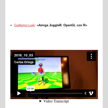
Guillermo Luijk
:
«Amiga JuggleR. OpenGL con R»