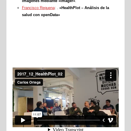
imágenes mediante «imager
«
.
Francisco Requena
: .
«HealthPlot – Análisis de la
salud con openData»