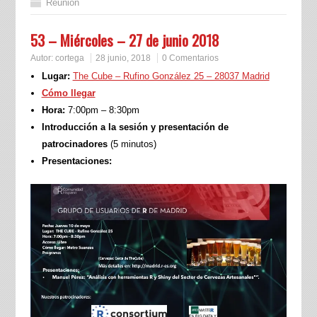
Reunión
53 – Miércoles – 27 de junio 2018
Autor:
cortega
28 junio, 2018
0 Comentarios
Lugar:
The Cube – Rufino González 25 – 28037 Madrid
Cómo llegar
Hora:
7:00pm – 8:30pm
Introducción a la sesión y presentación de
patrocinadores
(5 minutos)
Presentaciones: