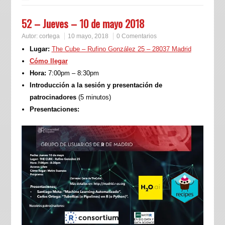
52 – Jueves – 10 de mayo 2018
Autor:
cortega
10 mayo, 2018
0 Comentarios
Lugar:
The Cube – Rufino González 25 – 28037 Madrid
Cómo llegar
Hora:
7:00pm – 8:30pm
Introducción a la sesión y presentación de
patrocinadores
(5 minutos)
Presentaciones: