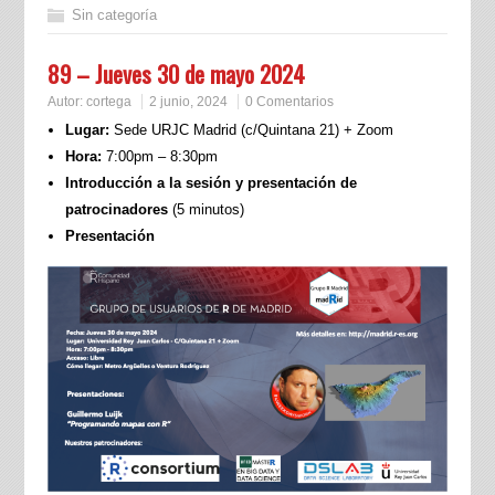
Sin categoría
89 – Jueves 30 de mayo 2024
Autor:
cortega
2 junio, 2024
0 Comentarios
Lugar:
Sede URJC Madrid (c/Quintana 21) + Zoom
Hora:
7:00pm – 8:30pm
Introducción a la sesión y presentación de
patrocinadores
(5 minutos)
Presentación