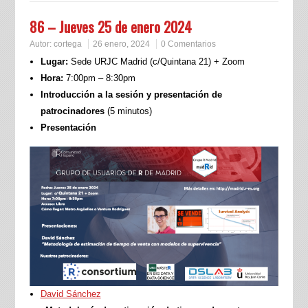
86 – Jueves 25 de enero 2024
Autor:
cortega
26 enero, 2024
0 Comentarios
Lugar:
Sede URJC Madrid (c/Quintana 21) + Zoom
Hora:
7:00pm – 8:30pm
Introducción a la sesión y presentación de
patrocinadores
(5 minutos)
Presentación
David Sánchez